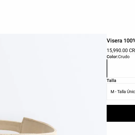
Visera 100
15,990.00 C
Lista de colo
Color:
Crudo
Lista de tall
Talla
M - Talla Úni