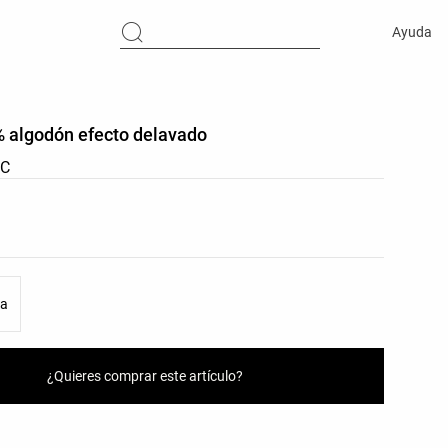
Ayuda
% algodón efecto delavado
RC
res del producto
as del producto
ca
¿Quieres comprar este artículo?