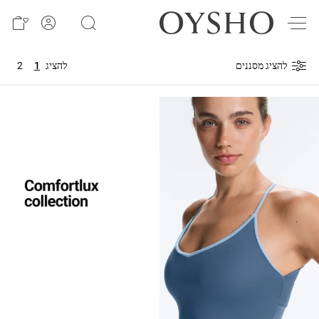
חדש
Active
להציג מסננים
להציג
1
2
shorts
Summer
days
Best
sellers
Sale
ראה
לפי
מוצר