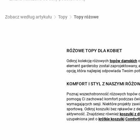
Zobacz według artykułu
Topy
Topy różowe
RÓŻOWE TOPY DLA KOBIET
Odkryj kolekcję różowych
topów damskich
o
element garderoby został zaprojektowany, 
opcję, która najlepiej odpowiada Twoim pot
KOMFORT I STYL Z NASZYMI RÓŻOW
Poznaj wszechstronność różowych topów da
pomogą Ci zachować komfort podczas ćwicz
wymagających sesji. Niektóre projekty zaw
sportową. Odkryj koszulki bez rękawów z de
aktywność. Znajdziesz również
koszulki z 
uzupełniona jest o
krótkie koszulki
Comfort