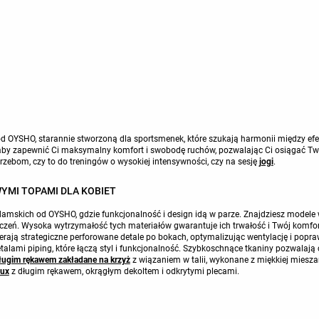
d OYSHO, starannie stworzoną dla sportsmenek, które szukają harmonii między ef
aby zapewnić Ci maksymalny komfort i swobodę ruchów, pozwalając Ci osiągać Two
rzebom, czy to do treningów o wysokiej intensywności, czy na sesję
jogi
.
YMI TOPAMI DLA KOBIET
mskich od OYSHO, gdzie funkcjonalność i design idą w parze. Znajdziesz modele 
eń. Wysoka wytrzymałość tych materiałów gwarantuje ich trwałość i Twój komfort
ierają strategiczne perforowane detale po bokach, optymalizując wentylację i pop
talami piping, które łączą styl i funkcjonalność. Szybkoschnące tkaniny pozwalają 
długim rękawem zakładane na krzyż
z wiązaniem w talii, wykonane z miękkiej miesz
lux
z długim rękawem, okrągłym dekoltem i odkrytymi plecami.