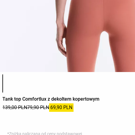
Lista kolorów produktu
Tank top Comfortlux z dekoltem kopertowym
139,00 PLN
79,90 PLN
69,90 PLN
*Zniżka naliczana od ceny podstawowej