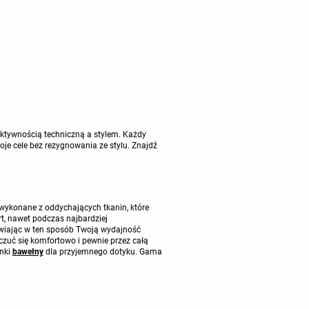
ektywnością techniczną a stylem. Każdy
je cele bez rezygnowania ze stylu. Znajdź
wykonane z oddychających tkanin, które
, nawet podczas najbardziej
rawiając w ten sposób Twoją wydajność
czuć się komfortowo i pewnie przez całą
anki
bawełny
dla przyjemnego dotyku. Gama