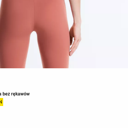
a bez rękawów
N