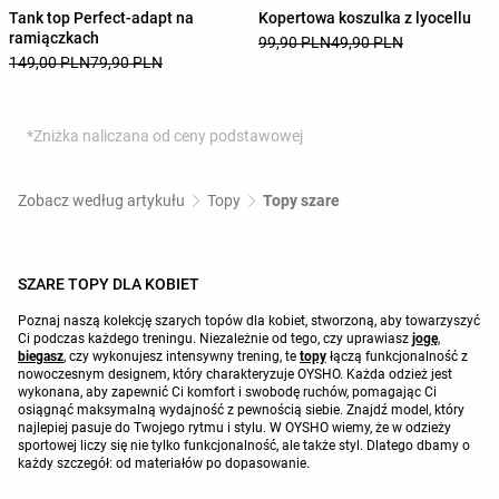
Tank top Perfect-adapt na
Kopertowa koszulka z lyocellu
ramiączkach
99,90 PLN
49,90 PLN
149,00 PLN
79,90 PLN
*Zniżka naliczana od ceny podstawowej
Zobacz według artykułu
Topy
Topy szare
SZARE TOPY DLA KOBIET
Poznaj naszą kolekcję szarych topów dla kobiet, stworzoną, aby towarzyszyć
Ci podczas każdego treningu. Niezależnie od tego, czy uprawiasz
jogę
,
biegasz
, czy wykonujesz intensywny trening, te
topy
łączą funkcjonalność z
nowoczesnym designem, który charakteryzuje OYSHO. Każda odzież jest
wykonana, aby zapewnić Ci komfort i swobodę ruchów, pomagając Ci
osiągnąć maksymalną wydajność z pewnością siebie. Znajdź model, który
najlepiej pasuje do Twojego rytmu i stylu. W OYSHO wiemy, że w odzieży
sportowej liczy się nie tylko funkcjonalność, ale także styl. Dlatego dbamy o
każdy szczegół: od materiałów po dopasowanie.