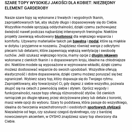
SZARE TOPY WYSOKIEJ JAKOŚCI DLA KOBIET: NIEZBĘDNY
ELEMENT GARDEROBY
Nasze szare topy są wykonane z trwałych i wygodnych tkanin,
zaprojektowanych tak, aby służyły długo i dopasowywały się do Ciebie.
Wszystkie modele sprzyjają oddychalności, dzięki czemu zachowujesz
świeżość nawet podczas najbardziej intensywnych treningów. Niektóre
projekty zawierają wbudowany
biustonosz
dla większego wsparcia i
komfortu. Używamy materiałów takich jak
bawełna
i
modal
, które są miękkie
w dotyku i przyjemne w noszeniu. Znajdziesz również wersje z odkrytymi
plecami lub detalami, które zapewniają większą wentylację i swobodę
ruchów. Jeśli szukasz większego krycia, mamy opcje z
długim rękawem
wykonane z cienkich tkanin i o dopasowanym kroju, idealne na chłodniejsze
dni. Niektóre modele są wyposażone w wyjmowane wkładki, dzięki czemu
możesz dostosować wsparcie do swoich upodobań. Wszystkie oferują
elastyczność i dobre dopasowanie, dzięki czemu możesz poruszać się bez
ograniczeń. Wybierz szary top, który dopasuje się do Twojego rytmu.
Zaprojektowany, aby towarzyszyć Ci, gdy dajesz z siebie wszystko, pozwala
skupić się na celach z pewnością siebie i stylem. Oprócz wygody i
funkcjonalności, nasze topy oferują różnorodność stylów. Od cienkich
ramiączek po długie rękawy, przez skrzyżowane plecy lub detale z koronki,
masz wiele opcji do wyboru. Szary to podstawa, która pasuje do wszystkiego,
idealna do tworzenia wszechstronnych i osobistych
sportowych stylizacji
.
Niezależnie od tego, czy szukasz czegoś dyskretnego, czy z bardziej
nowoczesnym akcentem, w OYSHO znajdziesz szary top stworzony dla
Ciebie.