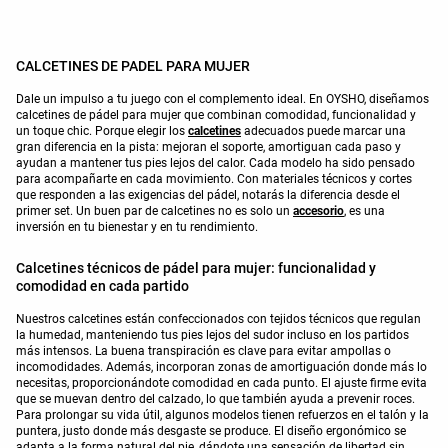
CALCETINES DE PADEL PARA MUJER
Dale un impulso a tu juego con el complemento ideal. En OYSHO, diseñamos
calcetines de pádel para mujer que combinan comodidad, funcionalidad y
un toque chic. Porque elegir los
calcetines
adecuados puede marcar una
gran diferencia en la pista: mejoran el soporte, amortiguan cada paso y
ayudan a mantener tus pies lejos del calor. Cada modelo ha sido pensado
para acompañarte en cada movimiento. Con materiales técnicos y cortes
que responden a las exigencias del pádel, notarás la diferencia desde el
primer set. Un buen par de calcetines no es solo un
accesorio
, es una
inversión en tu bienestar y en tu rendimiento.
Calcetines técnicos de pádel para mujer: funcionalidad y
comodidad en cada partido
Nuestros calcetines están confeccionados con tejidos técnicos que regulan
la humedad, manteniendo tus pies lejos del sudor incluso en los partidos
más intensos. La buena transpiración es clave para evitar ampollas o
incomodidades. Además, incorporan zonas de amortiguación donde más lo
necesitas, proporcionándote comodidad en cada punto. El ajuste firme evita
que se muevan dentro del calzado, lo que también ayuda a prevenir roces.
Para prolongar su vida útil, algunos modelos tienen refuerzos en el talón y la
puntera, justo donde más desgaste se produce. El diseño ergonómico se
adapta a la forma natural del pie, dándote una sensación de libertad sin