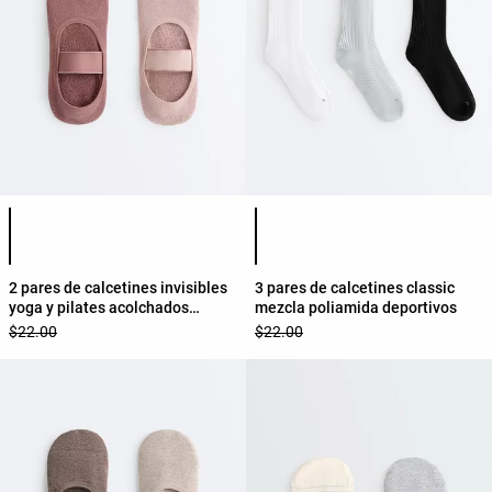
Lista de colores del producto
Lista de colores del producto
2 pares de calcetines invisibles
3 pares de calcetines classic
yoga y pilates acolchados
mezcla poliamida deportivos
mezcla algodón cinta ancha
$22.00
$22.00