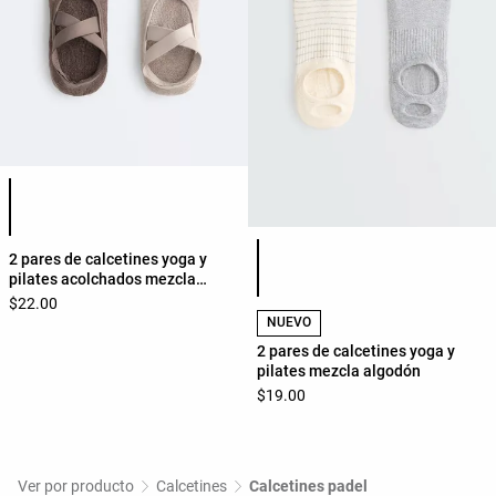
Lista de colores del producto
Lista de colores del producto
2 pares de calcetines yoga y
pilates acolchados mezcla
algodón cintas cruzadas
$22.00
NUEVO
2 pares de calcetines yoga y
pilates mezcla algodón
$19.00
Ver por producto
Calcetines
Calcetines padel