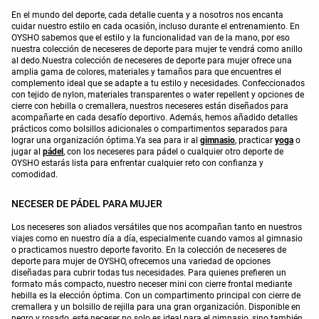
En el mundo del deporte, cada detalle cuenta y a nosotros nos encanta
cuidar nuestro estilo en cada ocasión, incluso durante el entrenamiento. En
OYSHO sabemos que el estilo y la funcionalidad van de la mano, por eso
nuestra colección de neceseres de deporte para mujer te vendrá como anillo
al dedo.Nuestra colección de neceseres de deporte para mujer ofrece una
amplia gama de colores, materiales y tamaños para que encuentres el
complemento ideal que se adapte a tu estilo y necesidades. Confeccionados
con tejido de nylon, materiales transparentes o water repellent y opciones de
cierre con hebilla o cremallera, nuestros neceseres están diseñados para
acompañarte en cada desafío deportivo. Además, hemos añadido detalles
prácticos como bolsillos adicionales o compartimentos separados para
lograr una organización óptima.Ya sea para ir al
gimnasio
, practicar
yoga
o
jugar al
pádel
, con los neceseres para pádel o cualquier otro deporte de
OYSHO estarás lista para enfrentar cualquier reto con confianza y
comodidad.
NECESER DE PÁDEL PARA MUJER
Los neceseres son aliados versátiles que nos acompañan tanto en nuestros
viajes como en nuestro día a día, especialmente cuando vamos al gimnasio
o practicamos nuestro deporte favorito. En la colección de neceseres de
deporte para mujer de OYSHO, ofrecemos una variedad de opciones
diseñadas para cubrir todas tus necesidades. Para quienes prefieren un
formato más compacto, nuestro neceser mini con cierre frontal mediante
hebilla es la elección óptima. Con un compartimento principal con cierre de
cremallera y un bolsillo de rejilla para una gran organización. Disponible en
negro y rosado, este neceser no solo es ideal para el gimnasio, sino también