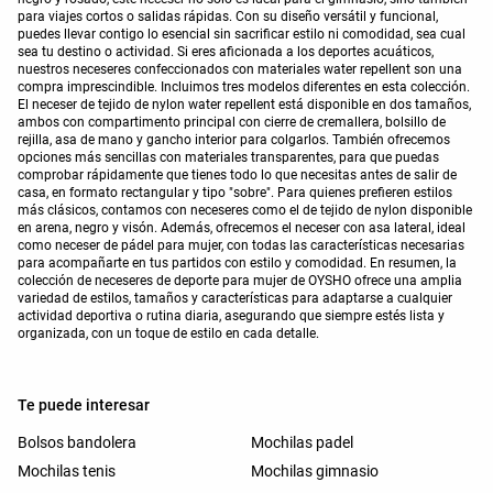
para viajes cortos o salidas rápidas. Con su diseño versátil y funcional,
puedes llevar contigo lo esencial sin sacrificar estilo ni comodidad, sea cual
sea tu destino o actividad. Si eres aficionada a los deportes acuáticos,
nuestros neceseres confeccionados con materiales water repellent son una
compra imprescindible. Incluimos tres modelos diferentes en esta colección.
El neceser de tejido de nylon water repellent está disponible en dos tamaños,
ambos con compartimento principal con cierre de cremallera, bolsillo de
rejilla, asa de mano y gancho interior para colgarlos. También ofrecemos
opciones más sencillas con materiales transparentes, para que puedas
comprobar rápidamente que tienes todo lo que necesitas antes de salir de
casa, en formato rectangular y tipo "sobre". Para quienes prefieren estilos
más clásicos, contamos con neceseres como el de tejido de nylon disponible
en arena, negro y visón. Además, ofrecemos el neceser con asa lateral, ideal
como neceser de pádel para mujer, con todas las características necesarias
para acompañarte en tus partidos con estilo y comodidad. En resumen, la
colección de neceseres de deporte para mujer de OYSHO ofrece una amplia
variedad de estilos, tamaños y características para adaptarse a cualquier
actividad deportiva o rutina diaria, asegurando que siempre estés lista y
organizada, con un toque de estilo en cada detalle.
Te puede interesar
Bolsos bandolera
Mochilas padel
Mochilas tenis
Mochilas gimnasio