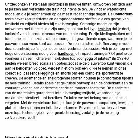
Ontdek onze variëteit aan sporttops in blauwe tinten, ontworpen om zich aan
te passen aan verschillende trainingsintensiteiten. Je vindt er waterdichte
modellen die je beschermen op de meest regenachtige dagen. De
Comfortlux
-
reeks bevat zeer resistente en dampdoorlatende stoffen, die een gevoel van
lichtheid en vrijheid bieden bij elke beweging. Sommige modellen zijn
ontworpen met functies die zijn aangepast aan het type
training
dat je doet,
inclusief verschillende niveaus van ondersteuning. Er zijn kledingstukken met
functionele details zoals uitneembare, licht gewatteerde cups, waarmee je de
pasvorm naar wens kunt aanpassen. De zeer resistente stoffen zorgen voor
duurzaamheid, zelfs tijdens de meest veeleisende sessies. Heb je een top met
hoge ondersteuning nodig voor
hardlopen
of impacttrainingen? Of geef je de
voorkeur aan een lichtere en flexibelere top voor
yoga
of pilates? Bij OYSHO
bieden we een breed scala aan opties, zodat je de blauwe top kunt vinden die
aan je behoeften voldoet. Vergeet niet om ook een kijkje te nemen in onze
collectie bijpassende
leggings
en
shorts
om een complete
sportoutfit
te
creëren. De ademende en sneldrogende stoffen houden je comfortabel tijdens
de hele training. Details zoals het gekruiste ontwerp aan de onderkant aan de
voorkant voegen een onderscheidende en moderne toets toe. De elasticiteit
van de materialen garandeert totale bewegingsvrijheid, waardoor je je
maximale potentieel kunt bereiken. En laten we het belang van details niet
vergeten. Met de verstelbare bandjes kun je de pasvorm aanpassen, terwijl de
platte naden schuren en irritatie voorkomen. Bovendien bevatten veel van
onze tops technologieën voor geurbeheersing, zodat je je de hele dag
zelfverzekerd voelt.
Misschien vind je dit interessant