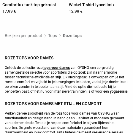
Comfortlux tank top gekruist
Wickel T-shirt lyocellmix
17,99 €
12,99 €
Bekijken per product
Tops
Roze tops
ROZE TOPS VOOR DAMES
Ontdek de collectie roze
tops voor dames
van OYSHO, een zorgvuldig
samengestelde selectie voor sportsters die op zoek zijn naar harmonie
tussen technische efficiëntie en stijl. Elk kledingstuk is ontworpen om je het
meeste comfort en vrijheid in je bewegingen te bieden, zodat je je doelen kunt
bereiken zonder in te boeten aan stijl. Vind de optie die het beste bij je
behoeften past, of het nu voor intensieve trainingen is of voor een
yogasessie
.
ROZE TOPS VOOR DAMES MET STIJL EN COMFORT
Verken de veelzijdigheid van de roze tops voor dames van OYSHO, waar
functionaliteit en design hand in hand gaan. Je vindt er modellen gemaakt
van ademende stoffen die je helpen comfortabel te blijven tijdens het
sporten. De grote weerstand van deze materialen garandeert hun
duurzaamheid en jouw comfort, zelfs tijdens de meest veeleisende sessies.