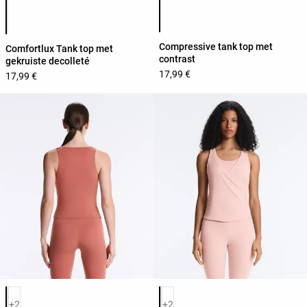
Lijst met productkleuren
Lijst met productkleuren
Compressive tank top met
Comfortlux Tank top met
contrast
gekruiste decolleté
17,99 €
17,99 €
Lijst met productkleuren
Lijst met productkleuren
+2
+2