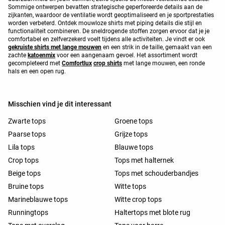
Sommige ontwerpen bevatten strategische geperforeerde details aan de
zijkanten, waardoor de ventilatie wordt geoptimaliseerd en je sportprestaties
worden verbeterd. Ontdek mouwloze shirts met piping details die stijl en
functionaliteit combineren. De sneldrogende stoffen zorgen ervoor dat je je
comfortabel en zelfverzekerd voelt tijdens alle activiteiten. Je vindt er ook
gekruiste shirts met lange mouwen
en een strik in de taille, gemaakt van een
zachte
katoenmix
voor een aangenaam gevoel. Het assortiment wordt
gecompleteerd met
Comfortlux
crop shirts
met lange mouwen, een ronde
hals en een open rug.
Misschien vind je dit interessant
Zwarte tops
Groene tops
Paarse tops
Grijze tops
Lila tops
Blauwe tops
Crop tops
Tops met halternek
Beige tops
Tops met schouderbandjes
Bruine tops
Witte tops
Marineblauwe tops
Witte crop tops
Runningtops
Haltertops met blote rug