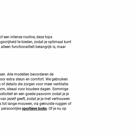
of een intense routine, deze tops
vrijheid te bieden, zodat je optimaal kunt
alleen functionaliteit belangrijk is, maar
sen. Alle modellen bevorderen de
oor extra steun en comfort. We gebruiken
of details die zorgen voor meer ventilatie
orm, ideaal voor koudere dagen. Sommige
ticiteit en een goede pasvorm zodat je je
van jezelf geeft, zodat je je met vertrouwen
es tot lange mouwen, via gekruiste ruggen of
en persoonlijke
sportieve looks
. Of je nu op