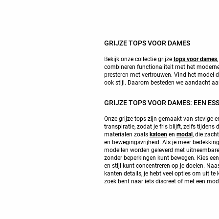
GRIJZE TOPS VOOR DAMES
Bekijk onze collectie grijze
tops voor dames
combineren functionaliteit met het moderne
presteren met vertrouwen. Vind het model dat 
ook stijl. Daarom besteden we aandacht aan
GRIJZE TOPS VOOR DAMES: EEN ESS
Onze grijze tops zijn gemaakt van stevige 
transpiratie, zodat je fris blijft, zelfs t
materialen zoals
katoen
en
modal
, die zach
en bewegingsvrijheid. Als je meer bedekkin
modellen worden geleverd met uitneembare c
zonder beperkingen kunt bewegen. Kies een gr
en stijl kunt concentreren op je doelen. Na
kanten details, je hebt veel opties om uit te 
zoek bent naar iets discreet of met een mod