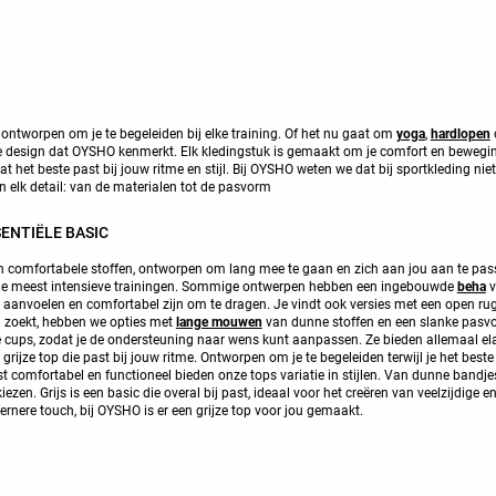
, ontworpen om je te begeleiden bij elke training. Of het nu gaat om
yoga
,
hardlopen
 design dat OYSHO kenmerkt. Elk kledingstuk is gemaakt om je comfort en bewegings
het beste past bij jouw ritme en stijl. Bij OYSHO weten we dat bij sportkleding niet 
 elk detail: van de materialen tot de pasvorm
ENTIËLE BASIC
en comfortabele stoffen, ontworpen om lang mee te gaan en zich aan jou aan te pas
ijdens de meest intensieve trainingen. Sommige ontwerpen hebben een ingebouwde
beha
v
t aanvoelen en comfortabel zijn om te dragen. Je vindt ook versies met een open rug 
g zoekt, hebben we opties met
lange mouwen
van dunne stoffen en een slanke pasv
ups, zodat je de ondersteuning naar wens kunt aanpassen. Ze bieden allemaal elas
ijze top die past bij jouw ritme. Ontworpen om je te begeleiden terwijl je het beste 
ast comfortabel en functioneel bieden onze tops variatie in stijlen. Van dunne bandj
kiezen. Grijs is een basic die overal bij past, ideaal voor het creëren van veelzijdige 
ernere touch, bij OYSHO is er een grijze top voor jou gemaakt.