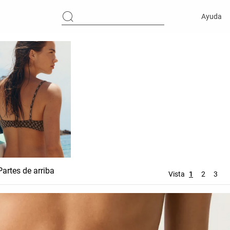
Ayuda
Partes de arriba
Partes de abajo
Accesorio
Vista
1
2
3