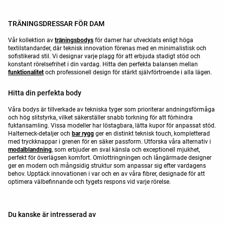
TRÄNINGSDRESSAR FÖR DAM
Vår kollektion av
träningsbodys
för damer har utvecklats enligt höga
textilstandarder, där teknisk innovation förenas med en minimalistisk och
sofistikerad stil. Vi designar varje plagg för att erbjuda stadigt stöd och
konstant rörelsefrihet i din vardag. Hitta den perfekta balansen mellan
funktionalitet
och professionell design för stärkt självförtroende i alla lägen.
Hitta din perfekta body
Våra bodys är tillverkade av tekniska tyger som prioriterar andningsförmåga
och hög slitstyrka, vilket säkerställer snabb torkning för att förhindra
fuktansamling. Vissa modeller har löstagbara, lätta kupor för anpassat stöd.
Halterneck-detaljer och
bar rygg
ger en distinkt teknisk touch, kompletterad
med tryckknappar i grenen för en säker passform. Utforska våra alternativ i
modalblandning
, som erbjuder en sval känsla och exceptionell mjukhet,
perfekt för överlägsen komfort. Omlottringningen och långärmade designer
ger en modern och mångsidig struktur som anpassar sig efter vardagens
behov. Upptäck innovationen i var och en av våra fibrer, designade för att
optimera välbefinnande och tygets respons vid varje rörelse.
Du kanske är intresserad av