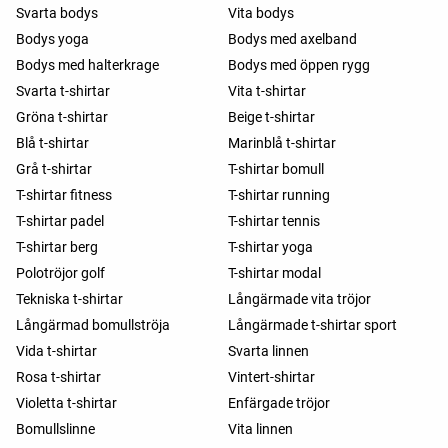
Svarta bodys
Vita bodys
Bodys yoga
Bodys med axelband
Bodys med halterkrage
Bodys med öppen rygg
Svarta t-shirtar
Vita t-shirtar
Gröna t-shirtar
Beige t-shirtar
Blå t-shirtar
Marinblå t-shirtar
Grå t-shirtar
T-shirtar bomull
T-shirtar fitness
T-shirtar running
T-shirtar padel
T-shirtar tennis
T-shirtar berg
T-shirtar yoga
Polotröjor golf
T-shirtar modal
Tekniska t-shirtar
Långärmade vita tröjor
Långärmad bomullströja
Långärmade t-shirtar sport
Vida t-shirtar
Svarta linnen
Rosa t-shirtar
Vintert-shirtar
Violetta t-shirtar
Enfärgade tröjor
Bomullslinne
Vita linnen