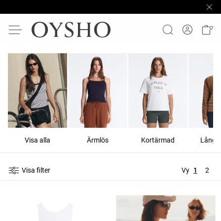
Visa alla
Ärmlös
Kortärmad
Långä
Visa filter
Vy
1
2