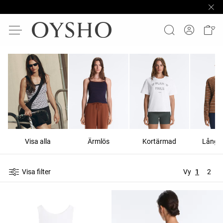
Visa alla
Ärmlös
Kortärmad
Långä
Visa filter
Vy
1
2