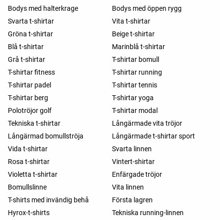
Bodys med halterkrage
Bodys med öppen rygg
Svarta t-shirtar
Vita t-shirtar
Gröna t-shirtar
Beige t-shirtar
Blå t-shirtar
Marinblå t-shirtar
Grå t-shirtar
T-shirtar bomull
T-shirtar fitness
T-shirtar running
T-shirtar padel
T-shirtar tennis
T-shirtar berg
T-shirtar yoga
Polotröjor golf
T-shirtar modal
Tekniska t-shirtar
Långärmade vita tröjor
Långärmad bomullströja
Långärmade t-shirtar sport
Vida t-shirtar
Svarta linnen
Rosa t-shirtar
Vintert-shirtar
Violetta t-shirtar
Enfärgade tröjor
Bomullslinne
Vita linnen
T-shirts med invändig behå
Första lagren
Hyrox-t-shirts
Tekniska running-linnen