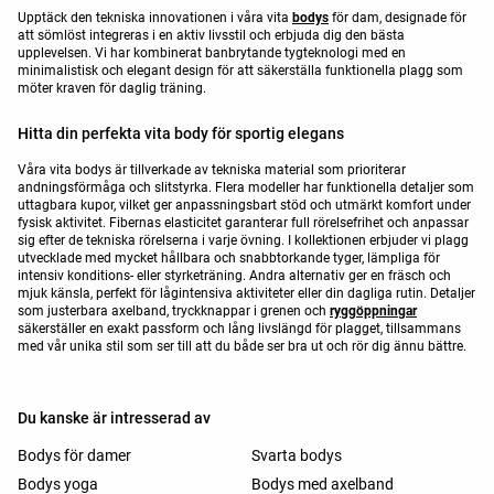
Upptäck den tekniska innovationen i våra vita
bodys
för dam, designade för
att sömlöst integreras i en aktiv livsstil och erbjuda dig den bästa
upplevelsen. Vi har kombinerat banbrytande tygteknologi med en
minimalistisk och elegant design för att säkerställa funktionella plagg som
möter kraven för daglig träning.
Hitta din perfekta vita body för sportig elegans
Våra vita bodys är tillverkade av tekniska material som prioriterar
andningsförmåga och slitstyrka. Flera modeller har funktionella detaljer som
uttagbara kupor, vilket ger anpassningsbart stöd och utmärkt komfort under
fysisk aktivitet. Fibernas elasticitet garanterar full rörelsefrihet och anpassar
sig efter de tekniska rörelserna i varje övning. I kollektionen erbjuder vi plagg
utvecklade med mycket hållbara och snabbtorkande tyger, lämpliga för
intensiv konditions- eller styrketräning. Andra alternativ ger en fräsch och
mjuk känsla, perfekt för lågintensiva aktiviteter eller din dagliga rutin. Detaljer
som justerbara axelband, tryckknappar i grenen och
ryggöppningar
säkerställer en exakt passform och lång livslängd för plagget, tillsammans
med vår unika stil som ser till att du både ser bra ut och rör dig ännu bättre.
Du kanske är intresserad av
Bodys för damer
Svarta bodys
Bodys yoga
Bodys med axelband