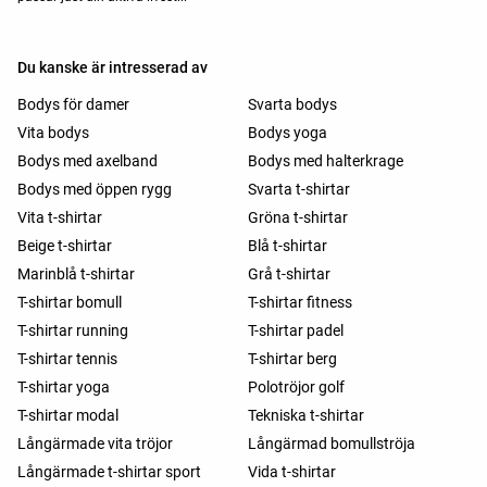
Du kanske är intresserad av
Bodys för damer
Svarta bodys
Vita bodys
Bodys yoga
Bodys med axelband
Bodys med halterkrage
Bodys med öppen rygg
Svarta t-shirtar
Vita t-shirtar
Gröna t-shirtar
Beige t-shirtar
Blå t-shirtar
Marinblå t-shirtar
Grå t-shirtar
T-shirtar bomull
T-shirtar fitness
T-shirtar running
T-shirtar padel
T-shirtar tennis
T-shirtar berg
T-shirtar yoga
Polotröjor golf
T-shirtar modal
Tekniska t-shirtar
Långärmade vita tröjor
Långärmad bomullströja
Långärmade t-shirtar sport
Vida t-shirtar