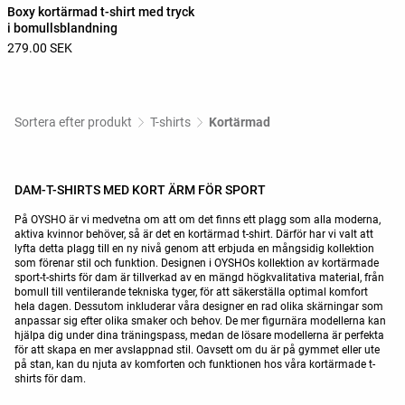
Boxy kortärmad t-shirt med tryck
i bomullsblandning
279.00 SEK
Sortera efter produkt
T-shirts
Kortärmad
DAM-T-SHIRTS MED KORT ÄRM FÖR SPORT
På OYSHO är vi medvetna om att om det finns ett plagg som alla moderna,
aktiva kvinnor behöver, så är det en kortärmad t-shirt. Därför har vi valt att
lyfta detta plagg till en ny nivå genom att erbjuda en mångsidig kollektion
som förenar stil och funktion. Designen i OYSHOs kollektion av kortärmade
sport-t-shirts för dam är tillverkad av en mängd högkvalitativa material, från
bomull till ventilerande tekniska tyger, för att säkerställa optimal komfort
hela dagen. Dessutom inkluderar våra designer en rad olika skärningar som
anpassar sig efter olika smaker och behov. De mer figurnära modellerna kan
hjälpa dig under dina träningspass, medan de lösare modellerna är perfekta
för att skapa en mer avslappnad stil. Oavsett om du är på gymmet eller ute
på stan, kan du njuta av komforten och funktionen hos våra kortärmade t-
shirts för dam.