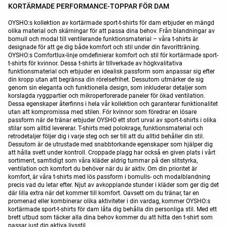
KORTÄRMADE PERFORMANCE-TOPPAR FÖR DAM
OYSHO:s kollektion av kortärmade sport-t-shirts för dam erbjuder en mängd
olika material och skärningar för att passa dina behov. Från blandningar av
bomull och modal till ventilerande funktionsmaterial – våra t-shirts är
designade för att ge dig både komfort och stil under din favoritträning.
OYSHO:s Comfortlux-linje omdefinierar komfort och stil för kortärmade sport-
t-shirts för kvinnor. Dessa t-shirts är tillverkade av högkvalitativa
funktionsmaterial och erbjuder en idealisk passform som anpassar sig efter
din kropp utan att begränsa din rörelsefrihet. Dessutom utmärker de sig
genom sin eleganta och funktionella design, som inkluderar detaljer som
korslagda ryggpartier och mikroperforerade paneler för ökad ventilation.
Dessa egenskaper återfinns i hela vår kollektion och garanterar funktionalitet
utan att kompromissa med stilen. För kvinnor som föredrar en lösare
passform när de tränar erbjuder OYSHO ett stort urval av sport-t-shirts i olika
stilar som alltid levererar. T-shirts med polokrage, funktionsmaterial och
retrodetaljer följer dig i varje steg och ser till att du alltid behåller din stil.
Dessutom är de utrustade med snabbtorkande egenskaper som hjälper dig
att hålla svett under kontroll. Croppade plagg har också en given plats i vårt
sortiment, samtidigt som våra kläder aldrig tummar på den slitstyrka,
ventilation och komfort du behöver när du är aktiv. Om din prioritet är
komfort, är våra t-shirts med lös passform i bomulls- och modalblandning
precis vad du letar efter. Njut av avkopplande stunder i kläder som ger dig det
där lilla extra när det kommer till komfort. Oavsett om du tränar, tar en
promenad eller kombinerar olika aktiviteter i din vardag, kommer OYSHO:s
kortärmade sport-t-shirts för dam låta dig behålla din personliga stil. Med ett
brett utbud som täcker alla dina behov kommer du att hitta den t-shirt som
passar just din aktiva livsstil.