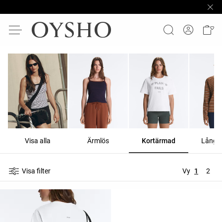
Visa alla
Ärmlös
Kortärmad
Långä
Visa filter
Vy
1
2