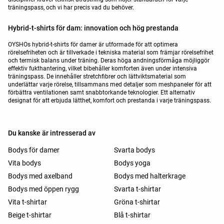
träningspass, och vi har precis vad du behöver.
Hybrid-t-shirts för dam: innovation och hög prestanda
OYSHOs hybrid-t-shirts för damer är utformade för att optimera
rörelsefriheten och är tillverkade i tekniska material som främjar rörelsefrihet
och termisk balans under träning. Deras höga andningsförmåga möjliggör
effektiv fukthantering, vilket bibehåller komforten även under intensiva
träningspass. De innehåller stretchfibrer och lättviktsmaterial som
underlättar varje rörelse, tillsammans med detaljer som meshpaneler för att
förbättra ventilationen samt snabbtorkande teknologier. Ett alternativ
designat för att erbjuda lätthet, komfort och prestanda i varje träningspass.
Du kanske är intresserad av
Bodys för damer
Svarta bodys
Vita bodys
Bodys yoga
Bodys med axelband
Bodys med halterkrage
Bodys med öppen rygg
Svarta t-shirtar
Vita t-shirtar
Gröna t-shirtar
Beige t-shirtar
Blå t-shirtar