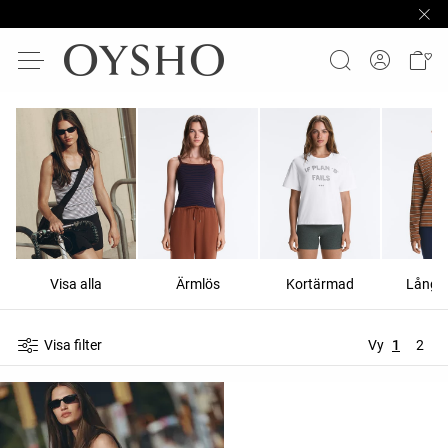
Visa alla
Ärmlös
Kortärmad
Långä
Visa filter
Vy
1
2