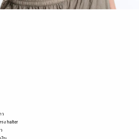
ขาว
ทรง halter
าว
ำเงิน