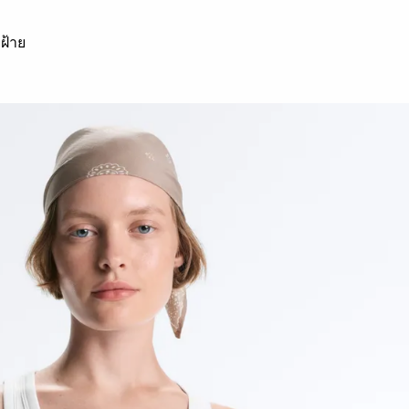
มฝ้าย