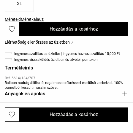
XL
Méreteid
Méretkalauz
Hozzáadás a kosárhoz
Elérhetőség ellenőrzése az üzletben
Ingyenes szállítás az üzletbe | Ingyenes házhoz szállítás 15,000 Ft
Ingyenes visszaküldés üzletben és átvételi pontokon
Termékleírás
Ref. 5614/134/707
Balloon nadrág állítható, rugalmas derékrésszel és elülső zsebekkel. 100%
pamutból készült muszlin szövet.
Anyagok és ápolás
Hozzáadás a kosárhoz
Kiszállítás és visszaküldés