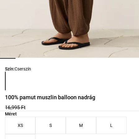
Termékszínek listája
Szín:
Cserszín
100% pamut muszlin balloon nadrág
16,995 Ft
Termékméretek listája
Méret
XS
S
M
L