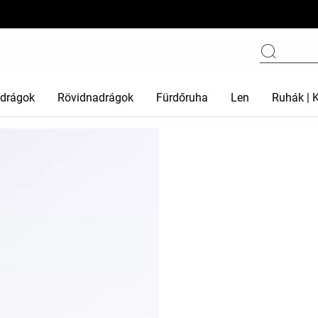
drágok
Rövidnadrágok
Fürdőruha
Len
Ruhák | 