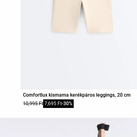
Comfortlux kismama kerékpáros leggings, 20 cm
10,995 Ft
7,695 Ft
-30%