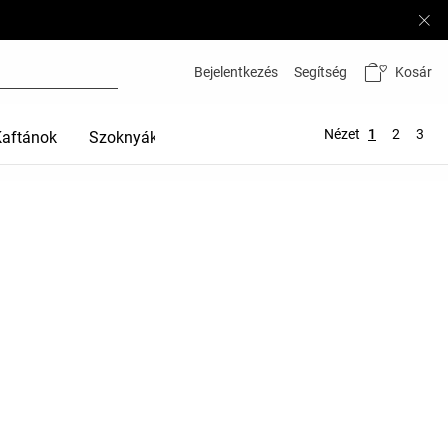
Kosár
Bejelentkezés
Segítség
Nézet
1
2
3
Kaftánok
Szoknyák
Pólók
Topok
Sportmelltartók