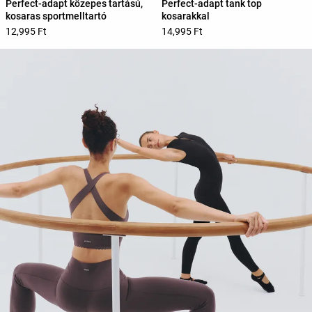
Perfect-adapt közepes tartású,
Perfect-adapt tank top
kosaras sportmelltartó
kosarakkal
12,995 Ft
14,995 Ft