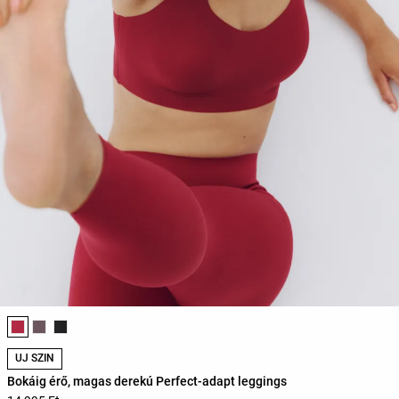
Termékszínek listája
ÚJ SZÍN
Bokáig érő, magas derekú Perfect-adapt leggings