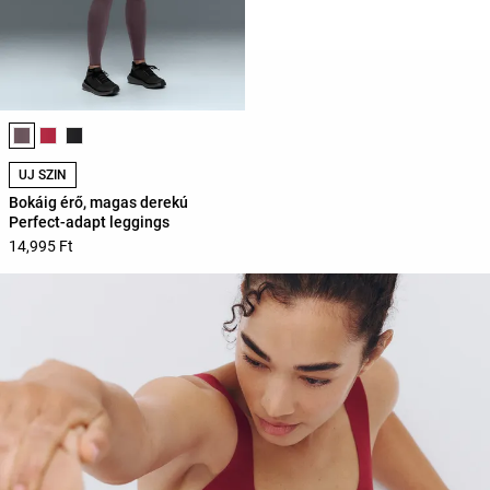
Termékszínek listája
ÚJ SZÍN
Bokáig érő, magas derekú
Perfect-adapt leggings
14,995 Ft