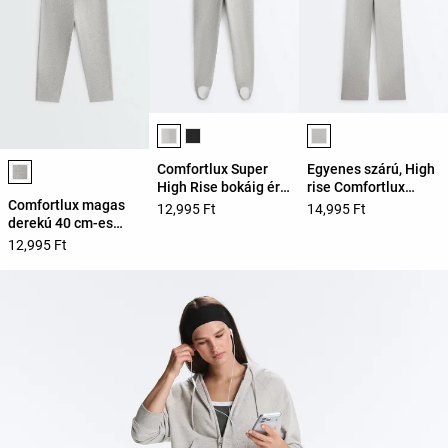
Termékszínek listája
Termékszínek listáj
Termékszínek listája
Comfortlux Super
Egyenes szárú, High
High Rise bokáig érő
rise Comfortlux
leggings
vigoré nadrág
Comfortlux magas
12,995 Ft
14,995 Ft
derekú 40 cm-es
capri leggings
12,995 Ft