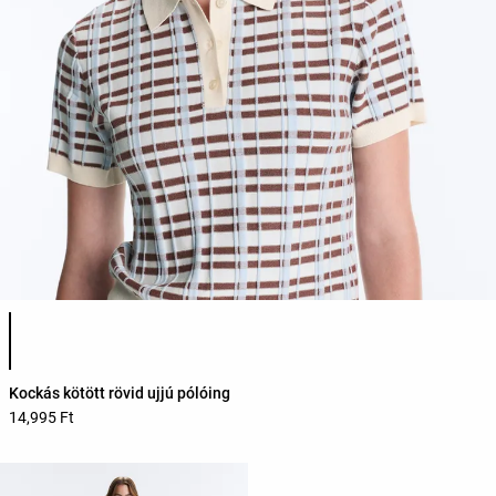
Termékszínek listája
Kockás kötött rövid ujjú pólóing
14,995 Ft