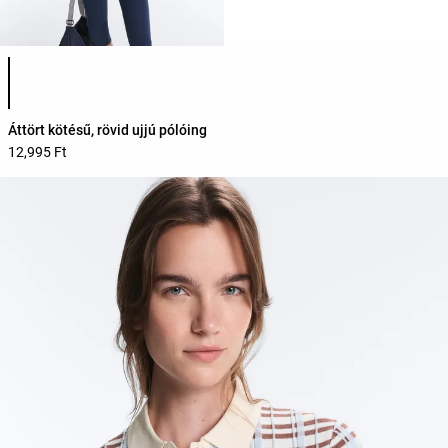
Termékszínek listája
Áttört kötésű, rövid ujjú pólóing
12,995 Ft