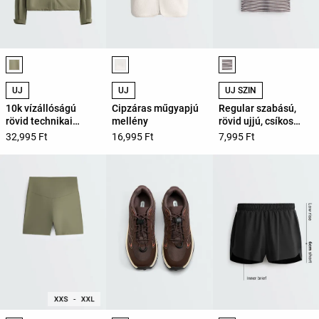
Termékszínek listája
Termékszínek listája
Termékszínek listáj
ÚJ
ÚJ
ÚJ SZÍN
10k vízállóságú
Cipzáras műgyapjú
Regular szabású,
rövid technikai
mellény
rövid ujjú, csíkos
dzseki
pamutkeverék póló
32,995 Ft
16,995 Ft
7,995 Ft