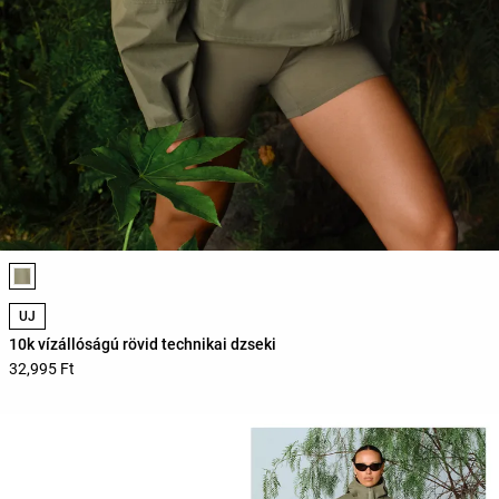
Termékszínek listája
ÚJ
10k vízállóságú rövid technikai dzseki
32,995 Ft