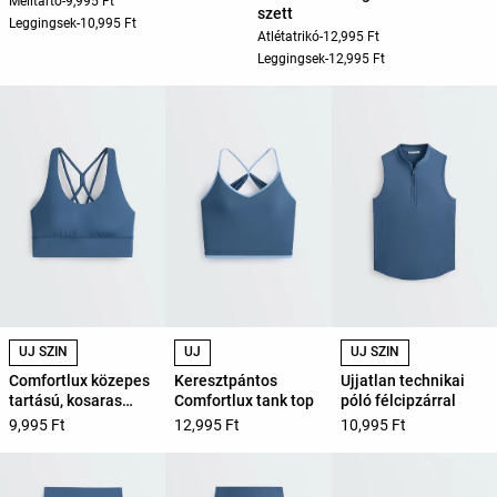
Melltartó
-
9,995 Ft
szett
Leggingsek
-
10,995 Ft
Atlétatrikó
-
12,995 Ft
Leggingsek
-
12,995 Ft
ÚJ SZÍN
ÚJ
ÚJ SZÍN
Comfortlux közepes
Keresztpántos
Ujjatlan technikai
tartású, kosaras
Comfortlux tank top
póló félcipzárral
sportmelltartó
9,995 Ft
12,995 Ft
10,995 Ft