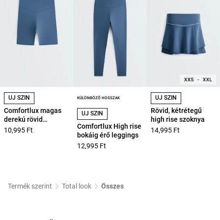
ÚJ SZÍN
ÚJ SZÍN
KÜLÖNBÖZŐ HOSSZAK
Comfortlux magas
Rövid, kétrétegű
ÚJ SZÍN
derekú rövid
high rise szoknya
Comfortlux High rise
leggings 20 cm
10,995 Ft
14,995 Ft
bokáig érő leggings
12,995 Ft
Termék szerint
Total look
Összes