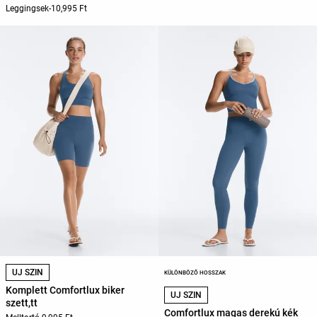
Leggingsek
-
10,995 Ft
ÚJ SZÍN
KÜLÖNBÖZŐ HOSSZAK
Komplett Comfortlux biker
ÚJ SZÍN
szett,tt
Comfortlux magas derekú kék