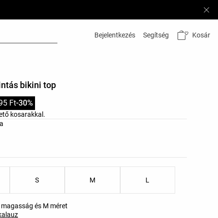
Kosár
Bejelentkezés
Segítség
tás bikini top
95 Ft
-30%
hető kosarakkal.
listája
na
k listája
S
M
L
m magasság és M méret
kalauz