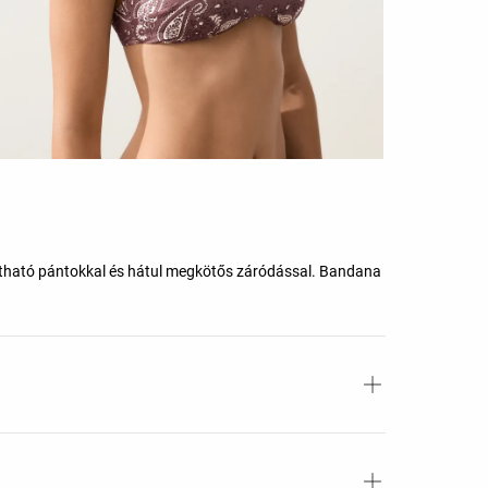
 Állítható pántokkal és hátul megkötős záródással. Bandana