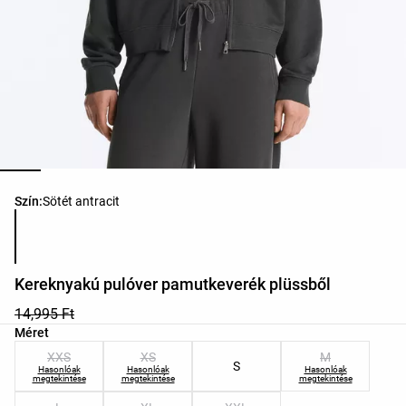
Termékszínek listája
Szín:
Sötét antracit
Kereknyakú pulóver pamutkeverék plüssből
14,995 Ft
Termékméretek listája
Méret
XXS
XS
M
S
Hasonlóak
Hasonlóak
Hasonlóak
megtekintése
megtekintése
megtekintése