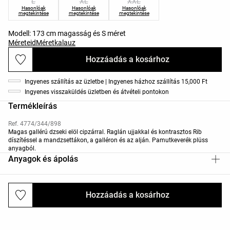
L
XL
XXL
Hasonlóak
Hasonlóak
Hasonlóak
megtekintése
megtekintése
megtekintése
Modell: 173 cm magasság és S méret
Méreteid
Méretkalauz
Hozzáadás a kosárhoz
Ingyenes szállítás az üzletbe | Ingyenes házhoz szállítás 15,000 Ft
Ingyenes visszaküldés üzletben és átvételi pontokon
Termékleírás
Ref. 4774/344/898
Magas gallérú dzseki elöl cipzárral. Raglán ujjakkal és kontrasztos Rib
díszítéssel a mandzsettákon, a galléron és az alján. Pamutkeverék plüss
anyagból.
Anyagok és ápolás
Hozzáadás a kosárhoz
Kiszállítás és visszaküldés