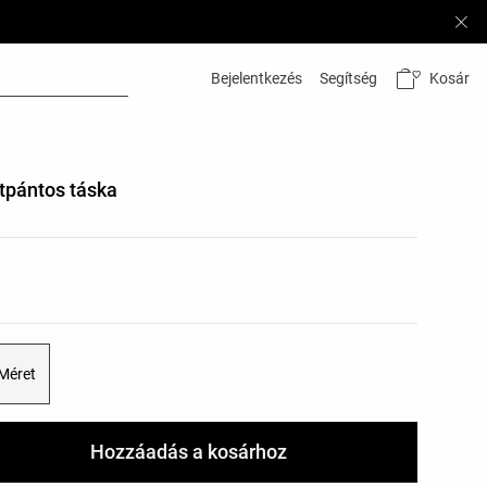
Kosár
Bejelentkezés
Segítség
tpántos táska
listája
k listája
 Méret
Hozzáadás a kosárhoz