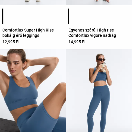
Termékszínek listája
Termékszínek listája
Comfortlux Super High Rise
Egyenes szárú, High rise
bokáig érő leggings
Comfortlux vigoré nadrág
12,995 Ft
14,995 Ft