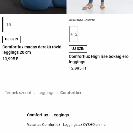
Termékszínek listája
KÜLÖNBÖZŐ HOSSZAK
+15
Termékszínek listája
+12
ÚJ SZÍN
Comfortlux magas derekú rövid
ÚJ SZÍN
leggings 20 cm
Comfortlux High rise bokáig érő
10,995 Ft
leggings
12,995 Ft
Termék szerint
Leggings
Comfortlux
Comfortlux - Leggings
Vasarlas Comfortlux - Leggings az OYSHO online.