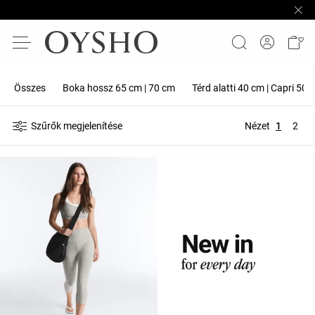
Összes
Boka hossz 65 cm | 70 cm
Térd alatti 40 cm | Capri 50 
Szűrők megjelenítése
Nézet
1
2