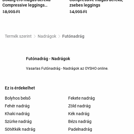
Compressive leggings
zsebes leggings
fényvisszaverő Core control
18,995 Ft
14,995 Ft
Termék szerint
Nadrágok
Futónadrág
Futónadrág - Nadrágok
Vasarlas Futónadrág - Nadrágok az OYSHO online.
Ez is érdekelhet
Bolyhos belső
Fekete nadrág
Fehér nadrág
Zöld nadrág
Khaki nadrág
Kék nadrág
Szürke nadrág
Bézs nadrág
Sötétkék nadrág
Padelnadrág