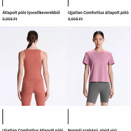
Átlapolt póló lyocellkeverékből
Ujjatlan Comfortlux átlapolt póló
9,995 Ft
9,995 Ft
Termékszínek listája
Termékszínek listája
Ujjatlan Comfortlux átlapolt póló
Normál szabású, rövid ujjú