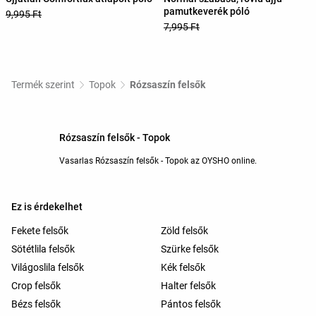
pamutkeverék póló
9,995 Ft
7,995 Ft
Termék szerint
Topok
Rózsaszín felsők
Rózsaszín felsők - Topok
Vasarlas Rózsaszín felsők - Topok az OYSHO online.
Ez is érdekelhet
Fekete felsők
Zöld felsők
Sötétlila felsők
Szürke felsők
Világoslila felsők
Kék felsők
Crop felsők
Halter felsők
Bézs felsők
Pántos felsők