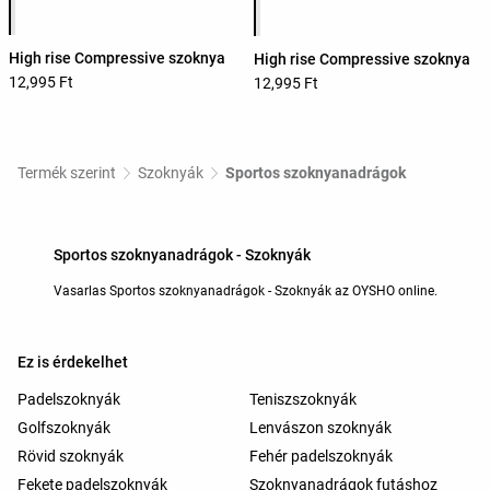
High rise Compressive szoknya
High rise Compressive szoknya
12,995 Ft
12,995 Ft
Termék szerint
Szoknyák
Sportos szoknyanadrágok
Sportos szoknyanadrágok - Szoknyák
Vasarlas Sportos szoknyanadrágok - Szoknyák az OYSHO online.
Ez is érdekelhet
Padelszoknyák
Teniszszoknyák
Golfszoknyák
Lenvászon szoknyák
Rövid szoknyák
Fehér padelszoknyák
Fekete padelszoknyák
Szoknyanadrágok futáshoz