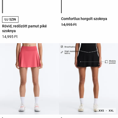
Termékszínek listája
Termékszínek listája
Comfortlux horgolt szoknya
ÚJ SZÍN
14,995 Ft
Rövid, redőzött pamut piké
szoknya
14,995 Ft