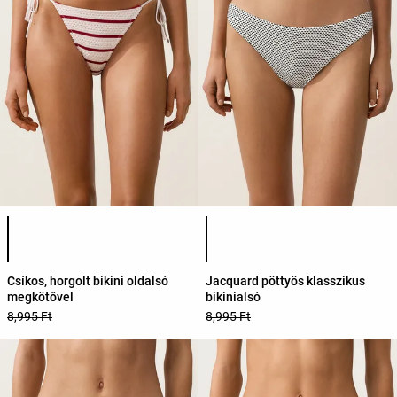
Termékszínek listája
Termékszínek listája
Csíkos, horgolt bikini oldalsó
Jacquard pöttyös klasszikus
megkötővel
bikinialsó
8,995 Ft
8,995 Ft