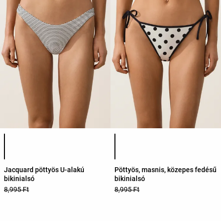
Termékszínek listája
Termékszínek listája
Jacquard pöttyös U-alakú
Pöttyös, masnis, közepes fedésű
bikinialsó
bikinialsó
8,995 Ft
8,995 Ft