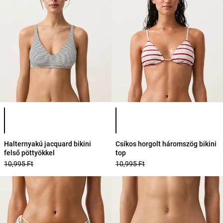
Termékszínek listája
Termékszínek listája
Halternyakú jacquard bikini
Csíkos horgolt háromszög bikini
felső pöttyökkel
top
10,995 Ft
10,995 Ft