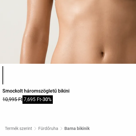
Termékszínek listája
Smockolt háromszögletű bikini
10,995 Ft
7,695 Ft
-30%
Termék szerint
Fürdőruha
Barna bikinik