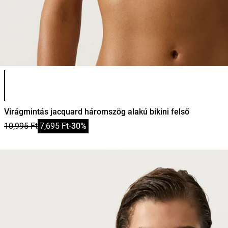
Termékszínek listája
Virágmintás jacquard háromszög alakú bikini felső
10,995 Ft
7,695 Ft
-30%