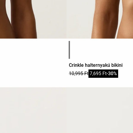
Termékszínek listája
Crinkle halternyakú bikini
10,995 Ft
7,695 Ft
-30%