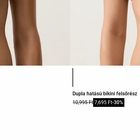
Termékszínek listája
Dupla hatású bikini felsőrész
10,995 Ft
7,695 Ft
-30%