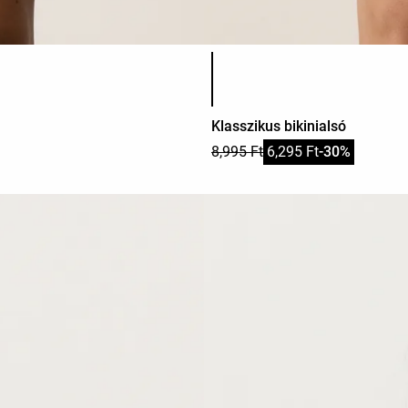
Termékszínek listája
Klasszikus bikinialsó
8,995 Ft
6,295 Ft
-30%