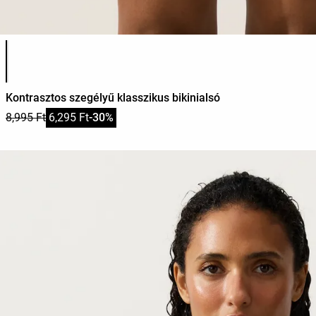
Termékszínek listája
Kontrasztos szegélyű klasszikus bikinialsó
8,995 Ft
6,295 Ft
-30%