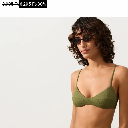
8,995 Ft
6,295 Ft
-30%