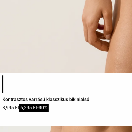
Termékszínek listája
Kontrasztos varrású klasszikus bikinialsó
8,995 Ft
6,295 Ft
-30%