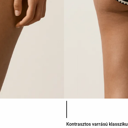
Termékszínek listája
Kontrasztos varrású klasszikus