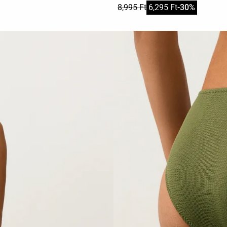
8,995 Ft
6,295 Ft
-30%