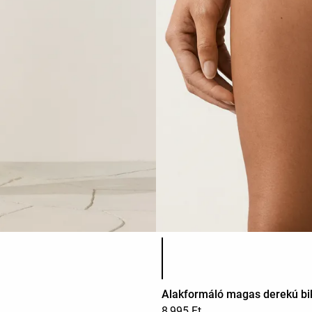
Termékszínek listája
Alakformáló magas derekú bik
8,995 Ft