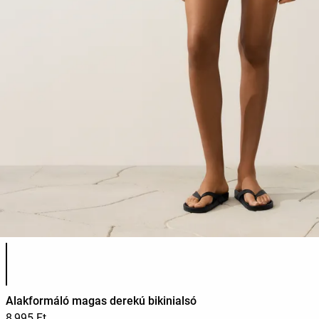
Termékszínek listája
Alakformáló magas derekú bikinialsó
8,995 Ft