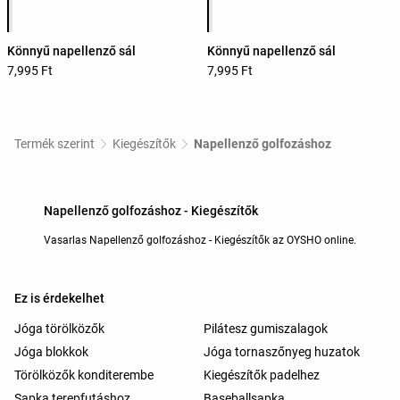
Könnyű napellenző sál
Könnyű napellenző sál
7,995 Ft
7,995 Ft
Termék szerint
Kiegészítők
Napellenző golfozáshoz
Napellenző golfozáshoz - Kiegészítők
Vasarlas Napellenző golfozáshoz - Kiegészítők az OYSHO online.
Ez is érdekelhet
Jóga törölközők
Pilátesz gumiszalagok
Jóga blokkok
Jóga tornaszőnyeg huzatok
Törölközők konditerembe
Kiegészítők padelhez
Sapka terepfutáshoz
Baseballsapka