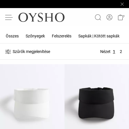
Összes
Szőnyegek
Felszerelés
Sapkák | Kötött sapkák
P
Szűrők megjelenítése
Nézet
1
2