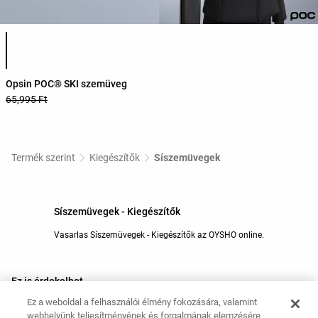
Termékszínek listája
Opsin POC® SKI szemüveg
65,995 Ft
Termék szerint
Kiegészítők
Síszemüvegek
Síszemüvegek - Kiegészítők
Vasarlas Síszemüvegek - Kiegészítők az OYSHO online.
Ez is érdekelhet
Ez a weboldal a felhasználói élmény fokozására, valamint
Jóga törölközők
Pilátesz gumiszalagok
webhelyünk teljesítményének és forgalmának elemzésére