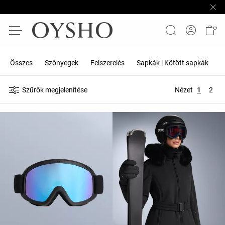
Összes
Szőnyegek
Felszerelés
Sapkák | Kötött sapkák
P
Szűrők megjelenítése
Nézet
1
2