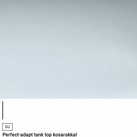
Termékszínek listája
ÚJ
Perfect-adapt tank top kosarakkal