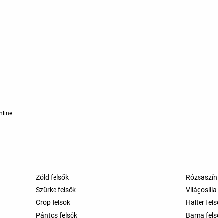
line.
Zöld felsők
Rózsaszín 
Szürke felsők
Világoslila
Crop felsők
Halter fel
Pántos felsők
Barna fels