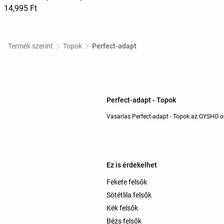
14,995 Ft
Termék szerint
Topok
Perfect-adapt
Perfect-adapt - Topok
Vasarlas Perfect-adapt - Topok az OYSHO on
Ez is érdekelhet
Fekete felsők
Sötétlila felsők
Kék felsők
Bézs felsők