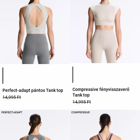
Termékszínek listája
Termékszínek listája
Compressive fényvisszaverő
Perfect-adapt pántos Tank top
Tank top
14,995 Ft
14,995 Ft