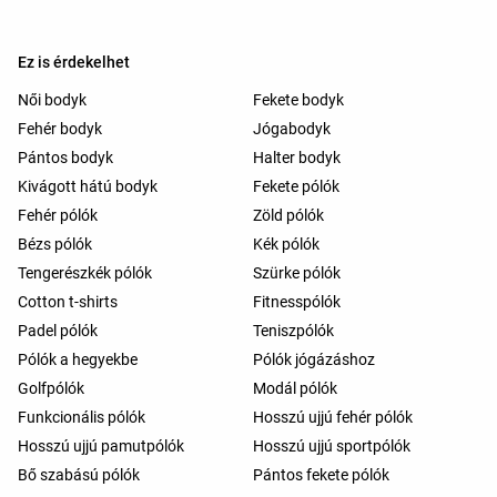
Ez is érdekelhet
Női bodyk
Fekete bodyk
Fehér bodyk
Jógabodyk
Pántos bodyk
Halter bodyk
Kivágott hátú bodyk
Fekete pólók
Fehér pólók
Zöld pólók
Bézs pólók
Kék pólók
Tengerészkék pólók
Szürke pólók
Cotton t-shirts
Fitnesspólók
Padel pólók
Teniszpólók
Pólók a hegyekbe
Pólók jógázáshoz
Golfpólók
Modál pólók
Funkcionális pólók
Hosszú ujjú fehér pólók
Hosszú ujjú pamutpólók
Hosszú ujjú sportpólók
Bő szabású pólók
Pántos fekete pólók