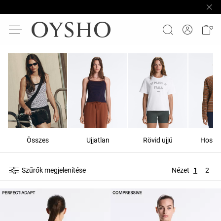
Összes
Ujjatlan
Rövid ujjú
Hosszú
Szűrők megjelenítése
Nézet
1
2