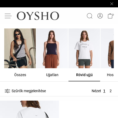
Összes
Ujjatlan
Rövid ujjú
Hosszú
Szűrők megjelenítése
Nézet
1
2