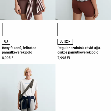
Termékszínek listája
Termékszínek listája
ÚJ
ÚJ SZÍN
Boxy fazonú, feliratos
Regular szabású, rövid ujjú,
pamutkeverék póló
csíkos pamutkeverék póló
8,995 Ft
7,995 Ft