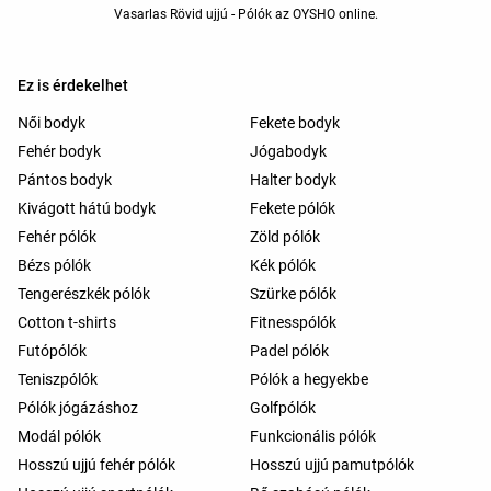
Vasarlas Rövid ujjú - Pólók az OYSHO online.
Ez is érdekelhet
Női bodyk
Fekete bodyk
Fehér bodyk
Jógabodyk
Pántos bodyk
Halter bodyk
Kivágott hátú bodyk
Fekete pólók
Fehér pólók
Zöld pólók
Bézs pólók
Kék pólók
Tengerészkék pólók
Szürke pólók
Cotton t-shirts
Fitnesspólók
Futópólók
Padel pólók
Teniszpólók
Pólók a hegyekbe
Pólók jógázáshoz
Golfpólók
Modál pólók
Funkcionális pólók
Hosszú ujjú fehér pólók
Hosszú ujjú pamutpólók