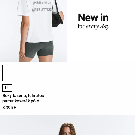
Termékszínek listája
ÚJ
Boxy fazonú, feliratos
pamutkeverék póló
8,995 Ft