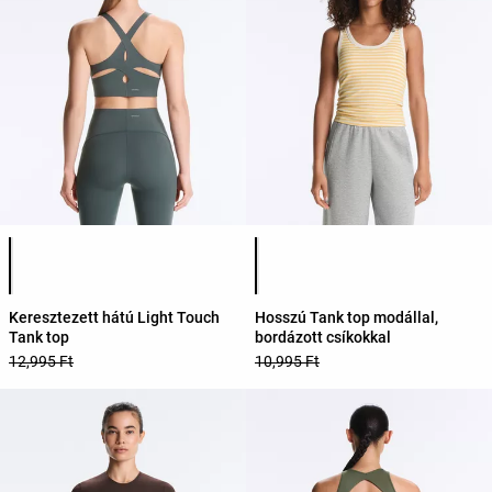
Termékszínek listája
Termékszínek listája
Keresztezett hátú Light Touch
Hosszú Tank top modállal,
Tank top
bordázott csíkokkal
12,995 Ft
10,995 Ft