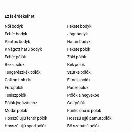
Ez is érdekelhet
Női bodyk
Fekete bodyk
Fehér bodyk
Jógabodyk
Pántos bodyk
Halter bodyk
Kivágott hátú bodyk
Fekete pólók
Fehér pólók
Zöld pólók
Bézs pólók
Kék pólók
Tengerészkék pólók
Szürke pólók
Cotton t-shirts
Fitnesspólók
Futópólók
Padel pólók
Teniszpólók
Pólók a hegyekbe
Pólók jógázáshoz
Golfpólók
Modál pólók
Funkcionális pólók
Hosszú ujjú fehér pólók
Hosszú ujjú pamutpólók
Hosszú ujjú sportpólók
Bő szabású pólók