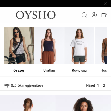
Összes
Ujjatlan
Rövid ujjú
Hosszú
Szűrők megjelenítése
Nézet
1
2