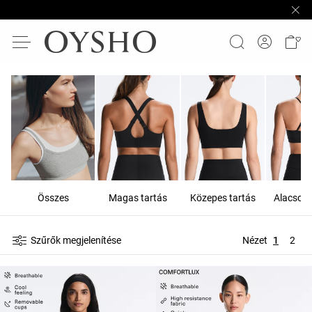
Összes
Magas tartás
Közepes tartás
Alacsony
Szűrők megjelenítése
Nézet
1
2