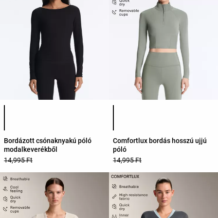
Termékszínek listája
Termékszínek listája
Bordázott csónaknyakú póló
Comfortlux bordás hosszú ujjú
modalkeverékből
póló
14,995 Ft
14,995 Ft