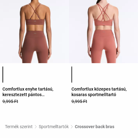
Termékszínek listája
Termékszínek listája
Comfortlux enyhe tartású,
Comfortlux közepes tartású,
keresztezett pántos
kosaras sportmelltartó
sportmelltartó
9,995 Ft
9,995 Ft
Termék szerint
Sportmelltartók
Crossover back bras