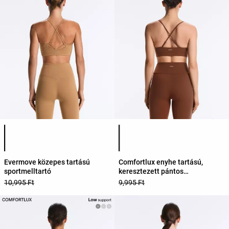
Termékszínek listája
Termékszínek listája
Evermove közepes tartású
Comfortlux enyhe tartású,
sportmelltartó
keresztezett pántos
sportmelltartó
10,995 Ft
9,995 Ft