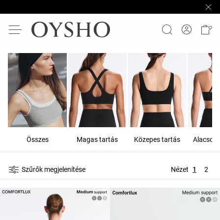
Összes
Magas tartás
Közepes tartás
Alacsony
Szűrők megjelenítése
Nézet
1
2